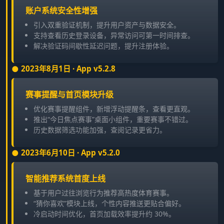
账户系统安全性增强
引入双重验证机制，提升用户资产与数据安全。
支持查看历史登录设备，异常访问可第一时间排查。
解决验证码间歇性延迟问题，提升注册体验。
2023年8月1日 · App v5.2.8
赛事提醒与首页模块升级
优化赛事提醒组件，新增浮动提醒条，查看更直观。
推出“今日焦点赛事”桌面小组件，重要赛事不错过。
历史数据筛选功能加强，查阅记录更省力。
2023年6月10日 · App v5.2.0
智能推荐系统首度上线
基于用户过往浏览行为推荐高热度体育赛事。
“猜你喜欢”模块上线，个性内容推送更贴合偏好。
冷启动时间优化，首页加载效率提升约 30%。