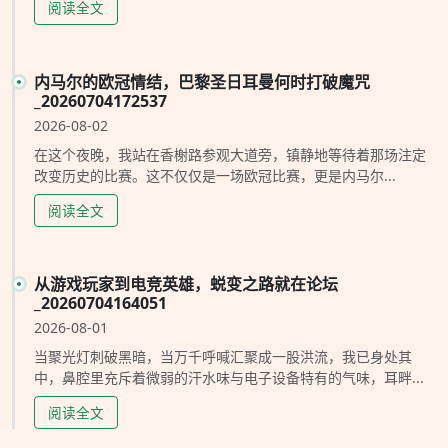
阅读全文
内马尔的欧冠情结，巴黎圣日耳曼何时打破魔咒
_20260704172537
2026-08-02
在这个夜晚，我站在香榭路参观大道旁，镇静地等待着那场注定
改变历史的比赛。这不仅仅是一场欧冠比赛，更是内马尔...
阅读全文
从游戏玩家到电竞英雄，蜕变之路就在论坛
_20260704164051
2026-08-01
当聚光灯刺破黑暗，当万千呼喊汇聚成一股洪流，我已身处其
中，鼻腔里充斥着微弱的汗水味与电子设备特有的气味，耳畔...
阅读全文