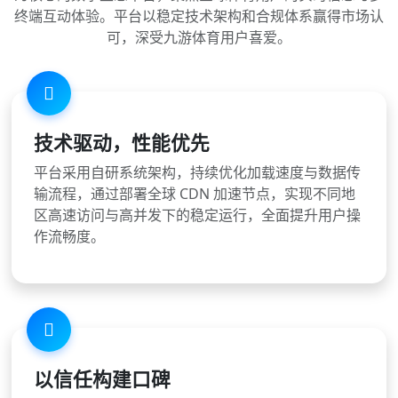
终端互动体验。平台以稳定技术架构和合规体系赢得市场认
可，深受九游体育用户喜爱。
技术驱动，性能优先
平台采用自研系统架构，持续优化加载速度与数据传
输流程，通过部署全球 CDN 加速节点，实现不同地
区高速访问与高并发下的稳定运行，全面提升用户操
作流畅度。
以信任构建口碑