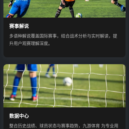
赛事解说
多语种解说覆盖国际赛事，结合战术分析与实时解读，提
升用户观赛理解深度。
数据中心
整合历史战绩、球员状态与赛事趋势，九游体育 为专业用