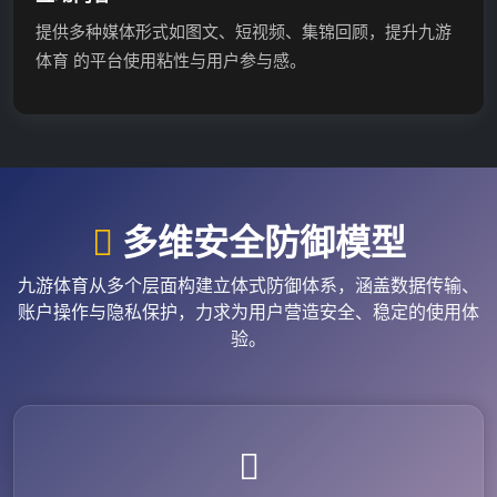
提供多种媒体形式如图文、短视频、集锦回顾，提升九游
体育 的平台使用粘性与用户参与感。
多维安全防御模型
九游体育从多个层面构建立体式防御体系，涵盖数据传输、
账户操作与隐私保护，力求为用户营造安全、稳定的使用体
验。