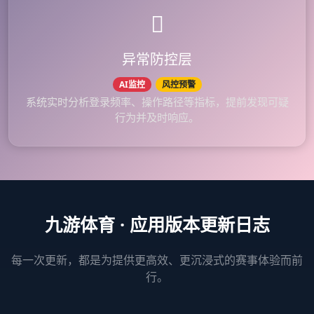
异常防控层
AI监控
风控预警
系统实时分析登录频率、操作路径等指标，提前发现可疑
行为并及时响应。
九游体育 · 应用版本更新日志
每一次更新，都是为提供更高效、更沉浸式的赛事体验而前
行。