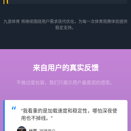
九游体育 将继续围绕用户需求迭代优化，为每一次体育观赛体验提供
稳定支持。
来自用户的真实反馈
不做过度包装，我们只展示用户最直观的感受。
“我看重的是加载速度和稳定性，哪怕深夜使
用也不掉线。”