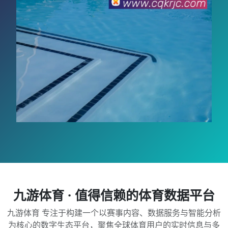
九游体育 · 值得信赖的体育数据平台
九游体育 专注于构建一个以赛事内容、数据服务与智能分析
为核心的数字生态平台，聚焦全球体育用户的实时信息与多