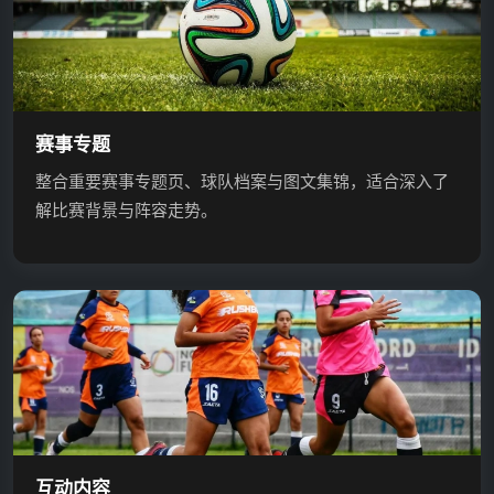
赛事专题
整合重要赛事专题页、球队档案与图文集锦，适合深入了
解比赛背景与阵容走势。
互动内容