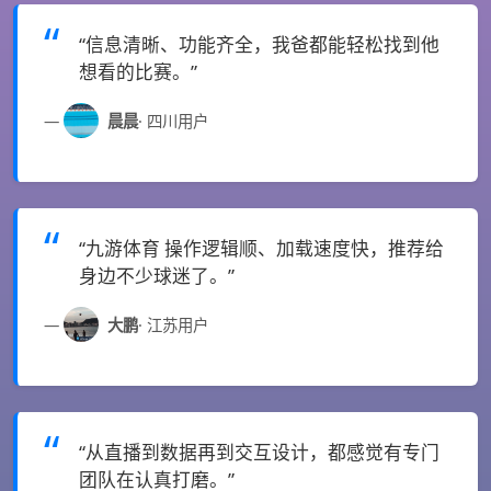
“信息清晰、功能齐全，我爸都能轻松找到他
想看的比赛。”
晨晨
· 四川用户
“九游体育 操作逻辑顺、加载速度快，推荐给
身边不少球迷了。”
大鹏
· 江苏用户
“从直播到数据再到交互设计，都感觉有专门
团队在认真打磨。”