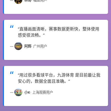
林哥
· 福建用户
“直播画面清晰，赛事数据更新快，整体使用
感受很流畅。”
阿辉
· 广州用户
“用过很多看球平台，九游体育 是目前最让我
安心的，数据全面且准确。”
小K
· 上海观赛用户